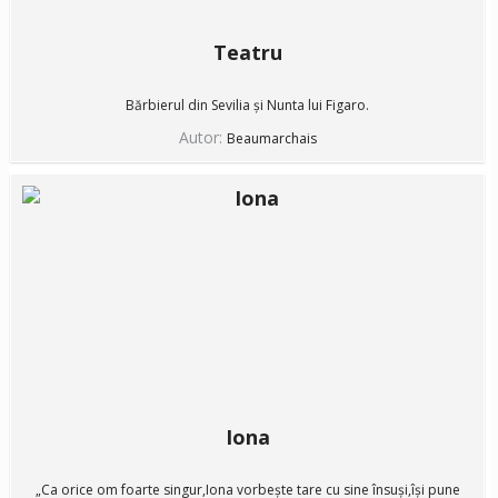
Teatru
Bărbierul din Sevilia și Nunta lui Figaro.
Autor:
Beaumarchais
Iona
„Ca orice om foarte singur,Iona vorbește tare cu sine însuși,își pune