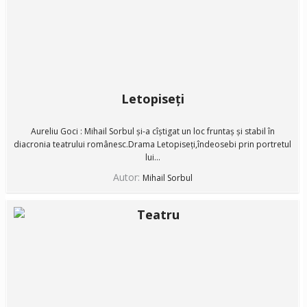
Letopiseți
Aureliu Goci : Mihail Sorbul și-a cîștigat un loc fruntaș și stabil în
diacronia teatrului românesc.Drama Letopiseți,îndeosebi prin portretul
lui...
Autor:
Mihail Sorbul