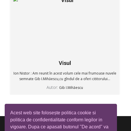
Visul
Ion Nistor : Am reunit în acest volum cele mai frumoase nuvele
semnate Gib I.Mihăescu,cu gîndul de a oferi cititorului...
Autor:
Gib I.Mihăescu
Acest web site folosește politica cookie si
politica de confidentialitate conform legilor in
vigoare. Dupa ce apasati butonul "De acord" va