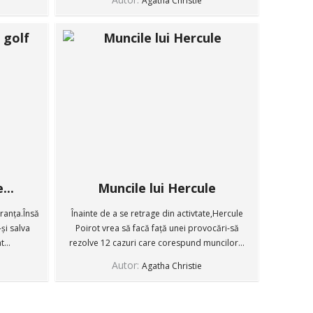
Agatha Christie
...
Muncile lui Hercule
Franța.Însă
Înainte de a se retrage din activtate,Hercule
și salva
Poirot vrea să facă față unei provocări-să
...
rezolve 12 cazuri care corespund muncilor...
Autor:
Agatha Christie