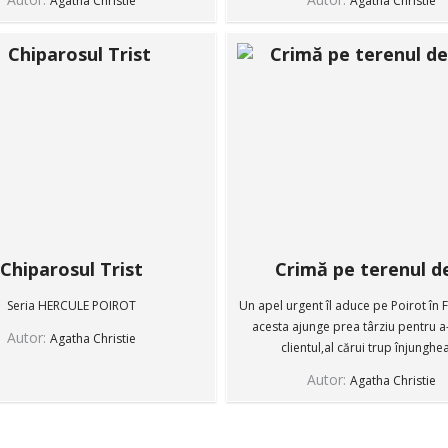
Agatha Christie
Agatha Christie
Chiparosul Trist
Crimă pe terenul de
Seria HERCULE POIROT
Un apel urgent îl aduce pe Poirot în 
acesta ajunge prea târziu pentru a-
Autor:
Agatha Christie
clientul,al cărui trup înjungheat
Autor:
Agatha Christie