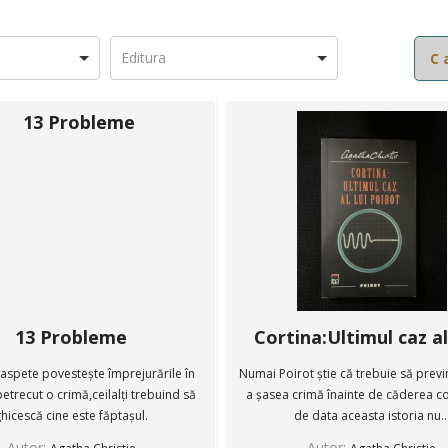
13 Probleme
Cortina:Ultimul caz al 
aspete povestește împrejurările în
Numai Poirot știe că trebuie să previ
petrecut o crimă,ceilalți trebuind să
a șasea crimă înainte de căderea cor
hicescă cine este făptașul.
de data aceasta istoria nu..
Autor:
Autor: