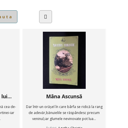
lui...
Mâna Ascunsă
nă cea de-
Dar într-un orășel în care bârfa se ridică la rang
tinei-iar
de adevăr,bănuielile se răspândesc precum
.
veninul,iar glumele nevinovate pot lua...
Autor: